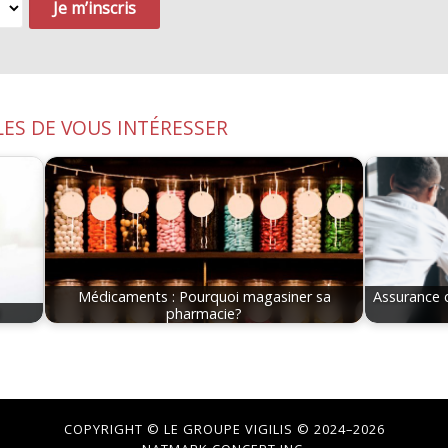
LES DE VOUS INTÉRESSER
Médicaments : Pourquoi magasiner sa
Assurance c
pharmacie?
COPYRIGHT ©
LE GROUPE VIGILIS
© 2024–2026